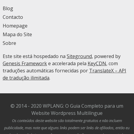
Blog
Contacto
Homepage
Mapa do Site
Sobre
Este site está hospedado na
Siteground
, powered by
Genesis Framework
e accelerada pela
KeyCDN
, com
traduções automáticas fornecidas por
TranslateX – API
de tradução ilimitada
.
© 2014 - 2020 WPLANG: O Guia Completo para um
Website Wordpress Multilíngue
Os conteúdos deste website são totalmente gratuitos e não incluem
publicidade, mas note que alguns links podem ser links de afiliados, então eu