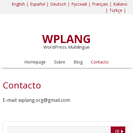
English |
Español |
Deutsch |
Русский |
Français |
Italiano
|
Türkçe |
WPLANG
WordPress Multilíngue
Homepage
Sobre
Blog
Contacto
Contacto
E-mail:
wplang.org@gmail.com